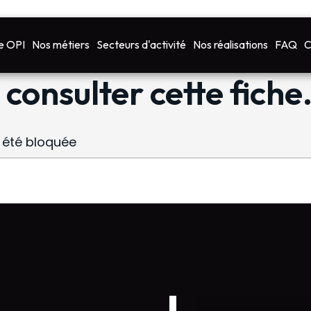
esolé, vous ne pouve
e OPI
Nos métiers
Secteurs d'activité
Nos réalisations
FAQ
C
 consulter cette fiche
a été bloquée