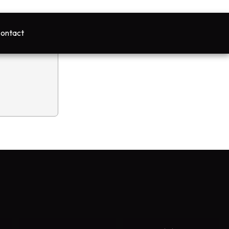
z
ontact
.