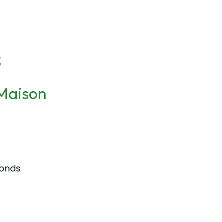
s
 Maison
fonds