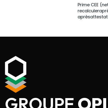
Prime CEE (ne
recalculeraprè
aprèsattestati
GROUPE
OPI