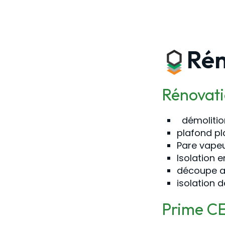
Rén
Rénovati
démolition
plafond pl
Pare vape
Isolation 
découpe a
isolation 
Prime C