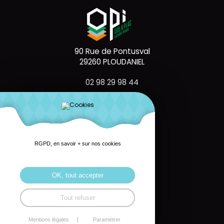
90 Rue de Pontusval
29260 PLOUDANIEL
02 98 29 98 44
RGPD, en savoir + sur nos cookies
111 Rte de Brest
29000 QUIMPER
OK, tout accepter
02 98 95 72 73
Tout refuser
Mentions légales
Paramétrer